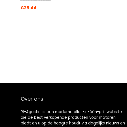
€
25.44
Over ons
R1-Agostini is een moderne alles-in-één-prijswebsite
die de best verkopende producten voor motoren
biedt en u op de hoogte houdt via dagelijks nieuws en