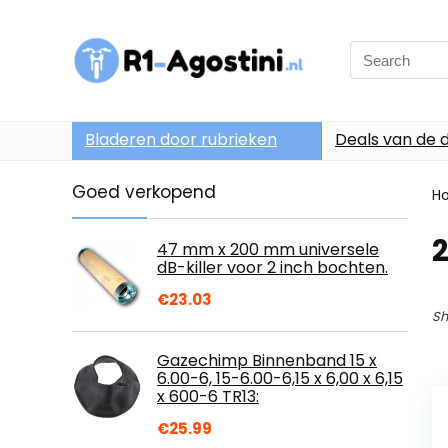
Search
for:
Bladeren door rubrieken
Deals van de 
Goed verkopend
H
2
47 mm x 200 mm universele
dB-killer voor 2 inch bochten.
€
23.03
Sh
Gazechimp Binnenband 15 x
6.00-6, 15-6.00-6,15 x 6,00 x 6,15
x 600-6 TR13:
€
25.99