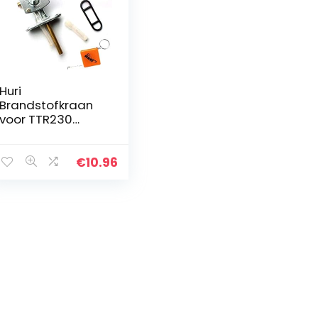
Huri
Brandstofkraan
voor TTR230
TTR225 WR500
XT600 FZR600
benzinepomp
€
10.96
Tank Petcock Fuel
Tap