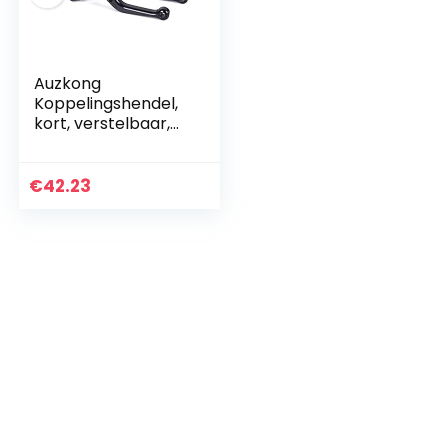
Auzkong
Koppelingshendel,
kort, verstelbaar,
voor H0NDA
CBR600RR 2007-
2019, CBR1000RR
€
42.23
FIREBLADE SP
2008-2019,
CB1000R…