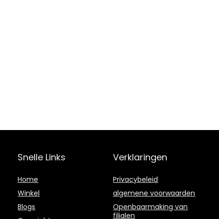
Snelle Links
Verklaringen
Home
Privacybeleid
Winkel
algemene voorwaarden
Blogs
Openbaarmaking van
filialen