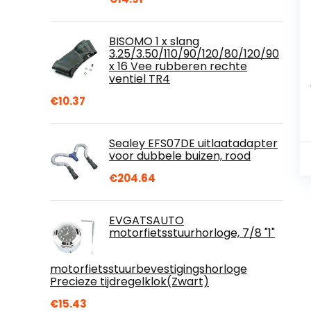
BISOMO 1 x slang
3.25/3.50/110/90/120/80/120/90
x 16 Vee rubberen rechte
ventiel TR4
€
10.37
Sealey EFS07DE uitlaatadapter
voor dubbele buizen, rood
€
204.64
EVGATSAUTO
motorfietsstuurhorloge, 7/8 "1"
motorfietsstuurbevestigingshorloge
Precieze tijdregelklok(Zwart)
€
15.43