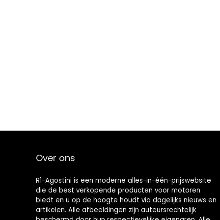
Over ons
R1-Agostini is een moderne alles-in-één-prijswebsite
die de best verkopende producten voor motoren
biedt en u op de hoogte houdt via dagelijks nieuws en
artikelen. Alle afbeeldingen zijn auteursrechtelijk
beschermd door hun respectievelijke eigenaren. Alle