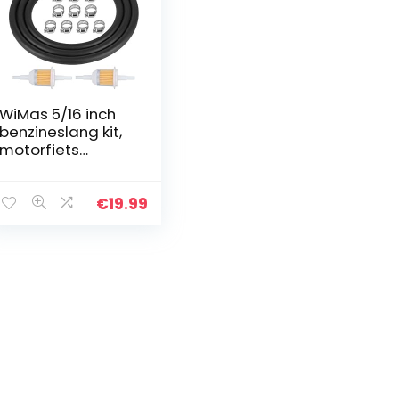
WiMas 5/16 inch
benzineslang kit,
motorfiets
brandstoffilter
slang kit, 2 meter
diameter 8 mm
€
19.99
brandstofleiding
+ 2 stuks…