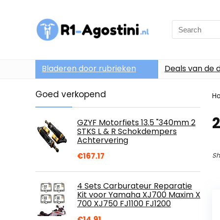
Search
for:
Bladeren door rubrieken
Deals van de 
Goed verkopend
H
2
GZYF Motorfiets 13.5 "340mm 2
STKS L & R Schokdempers
Achtervering
€
167.17
Sh
4 Sets Carburateur Reparatie
Kit voor Yamaha XJ700 Maxim X
700 XJ750 FJ1100 FJ1200
€
14.91