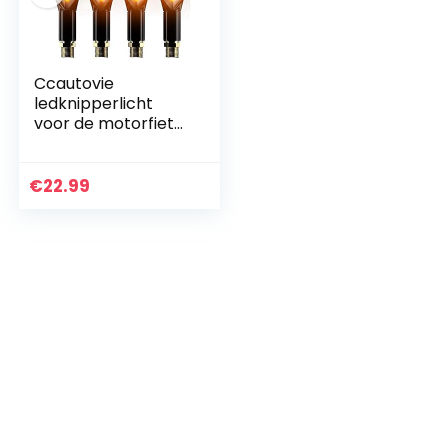
Ccautovie
ledknipperlicht
voor de motorfiets,
E-gekeurd,
universeel
ledknipperlicht,
€
22.99
dagrijverlichting,
amberkleurig, E4