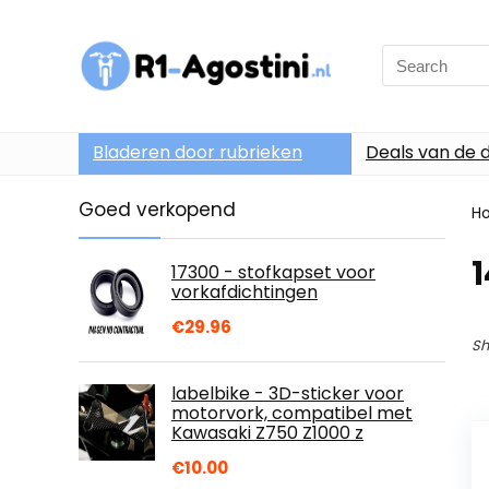
Search
for:
Bladeren door rubrieken
Deals van de 
Goed verkopend
H
1
17300 - stofkapset voor
vorkafdichtingen
€
29.96
Sh
labelbike - 3D-sticker voor
motorvork, compatibel met
Kawasaki Z750 Z1000 z
€
10.00