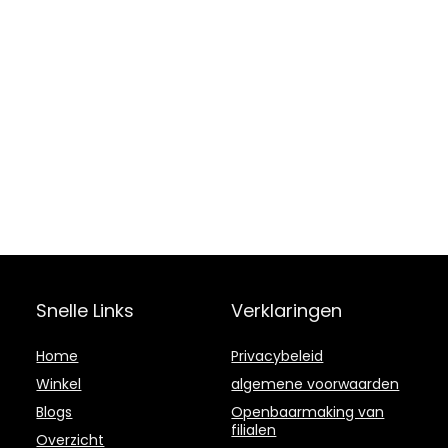
Snelle Links
Verklaringen
Home
Privacybeleid
Winkel
algemene voorwaarden
Blogs
Openbaarmaking van
filialen
Overzicht