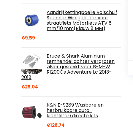
Aandrijfkettingpoelie Rolschuif
Spanner Wielgeleider voor
straatfiets Motorfiets ATV 8
mm/10 mm(Blauw 8 MM)
€
9.59
Bruce & Shark Aluminium
remhendel achter vergroten
zilver geschikt voor B-M-W
R1200Gs Adventure Lc 2013-
2018
€
25.04
K&N E-9289 Wasbare en
herbruikbare auto-
luchtfilter/directe kits
€
126.74