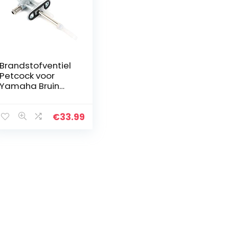
Brandstofventiel
Petcock voor
Yamaha Bruin
350 Grizzly 350
660 5km-24500-
10-00
€
33.99