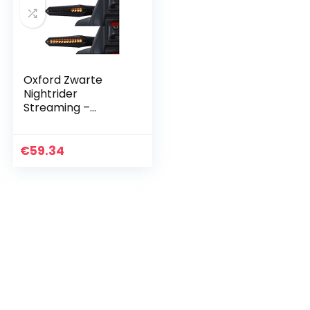
Oxford Zwarte
Nightrider
Streaming –
Inclusief 2
Weerstanden Paar
Motorfiets Ind
€
59.34