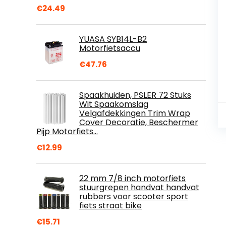
€
24.49
YUASA SYB14L-B2
Motorfietsaccu
€
47.76
Spaakhuiden, PSLER 72 Stuks
Wit Spaakomslag
Velgafdekkingen Trim Wrap
Cover Decoratie, Beschermer
Pijp Motorfiets…
€
12.99
22 mm 7/8 inch motorfiets
stuurgrepen handvat handvat
rubbers voor scooter sport
fiets straat bike
€
15.71