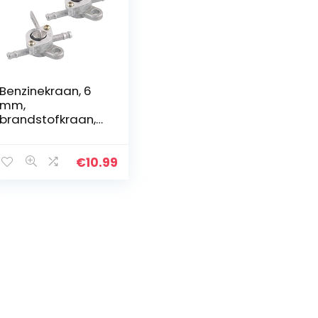
Benzinekraan, 6
mm,
brandstofkraan,
tankdeksel,
ventielkraan,
universele
€
10.99
benzinekraan,
benzine-
schakelaar,
benzine-kraan…