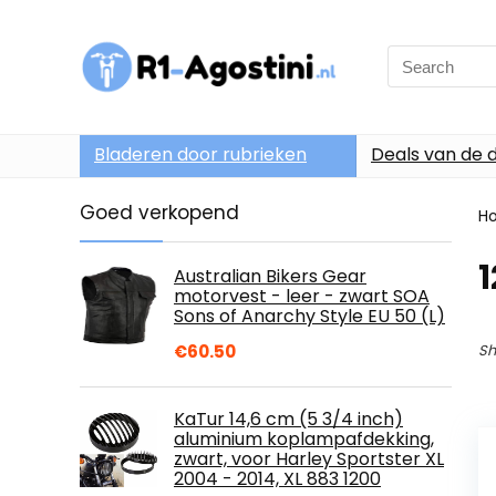
Search
for:
Bladeren door rubrieken
Deals van de 
Goed verkopend
H
1
Australian Bikers Gear
motorvest - leer - zwart SOA
Sons of Anarchy Style EU 50 (L)
€
60.50
Sh
KaTur 14,6 cm (5 3/4 inch)
aluminium koplampafdekking,
zwart, voor Harley Sportster XL
2004 - 2014, XL 883 1200