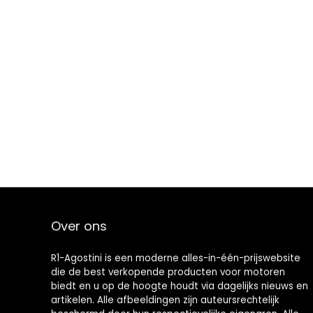
Over ons
R1-Agostini is een moderne alles-in-één-prijswebsite
die de best verkopende producten voor motoren
biedt en u op de hoogte houdt via dagelijks nieuws en
artikelen. Alle afbeeldingen zijn auteursrechtelijk