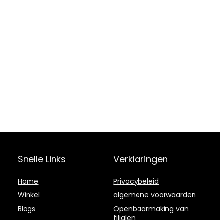
Snelle Links
Verklaringen
Home
Privacybeleid
Winkel
algemene voorwaarden
Blogs
Openbaarmaking van
filialen